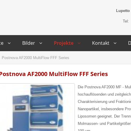
Lupetto
Tel:
ce
Bilder
Projekte
Kontakt
D
Postnova AF2000 MultiFlow FFF Series
Postnova AF2000 MultiFlow FFF Series
Die Postnova AF2000 MF - Multi
hochauflösenden und zeitgleic
Charakterisierung und Fraktion
Nanopartikel, insbesondere Pro
Liposomen geeignet. Der Trennb
Molmassen- und Partikelgrößen
100 µm.